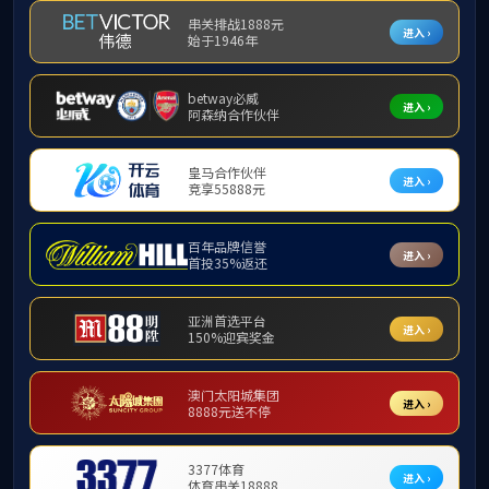
中
/
EN
公司新闻
行业新闻
通知公告
中铁
为深入推进技术合作与业务交流，实现优
16877太阳集团开展调研交流。公司董事长